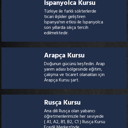
İspanyolca Kursu
Türkiye ile farklı sökterlerde
ticari ilişkiler geliştiren
İspanya'nın etkisi ile İspanyolca
son yıllarda sıkça tercih
edilmektedir.
Arapça Kursu
Doğunun gücünü keşfedin. Arap
yarım adası bölgesinde eğitim,
çalışma ve ticaret olanakları için
Arapça Kursu şart.
Rusça Kursu
Ana dili Rusça olan yabancı
öğretmenlerimizle her seviyede
( A1, A2, B1, B2, C1 ) Rusça Kursu
Ecedil Merkezi'nde..