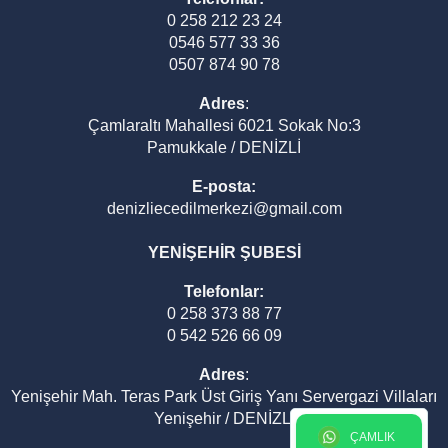
0 258 212 23 24
0546 577 33 36
0507 874 90 78
Adres
:
Çamlaraltı Mahallesi 6021 Sokak No:3
Pamukkale / DENİZLİ
E-posta:
denizliecedilmerkezi@gmail.com
YENİŞEHİR ŞUBESİ
Telefonlar:
0 258 373 88 77
0 542 526 66 09
Adres
:
Yenişehir Mah. Teras Park Üst Giriş Yanı Servergazi Villaları
Yenişehir / DENİZLİ
ÇAMLIK