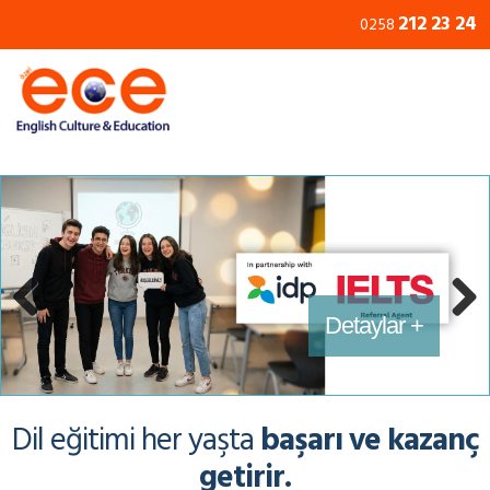
212 23 24
0258
Erken Yaşlarda İngilizce +
İngilizce Kursları +
Eğitimler +
Detaylar +
Previous
Next
Dil eğitimi her yaşta
başarı ve kazanç
getirir.