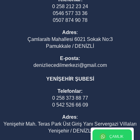
0 258 212 23 24
0546 577 33 36
0507 874 90 78
Adres
:
Çamlaraltı Mahallesi 6021 Sokak No:3
Pamukkale / DENİZLİ
E-posta:
denizliecedilmerkezi@gmail.com
YENİŞEHİR ŞUBESİ
Telefonlar:
0 258 373 88 77
0 542 526 66 09
Adres
:
Yenişehir Mah. Teras Park Üst Giriş Yanı Servergazi Villaları
Yenişehir / DENİZLİ
ÇAMLIK