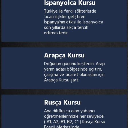
İspanyolca Kursu
Türkiye ile farklı sökterlerde
ticari ilişkiler geliştiren
İspanya'nın etkisi ile İspanyolca
son yıllarda sıkça tercih
edilmektedir.
Arapça Kursu
Doğunun gücünü keşfedin. Arap
yarım adası bölgesinde eğitim,
çalışma ve ticaret olanakları için
Arapça Kursu şart.
Rusça Kursu
Ana dili Rusça olan yabancı
öğretmenlerimizle her seviyede
( A1, A2, B1, B2, C1 ) Rusça Kursu
Ecedil Merkezi'nde..