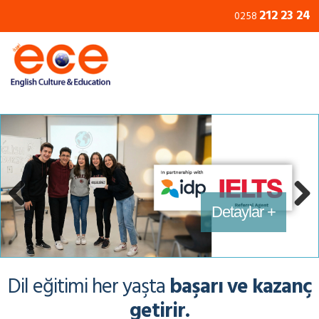
212 23 24
0258
Erken Yaşlarda İngilizce +
İngilizce Kursları +
Eğitimler +
Detaylar +
Previous
Next
Dil eğitimi her yaşta
başarı ve kazanç
getirir.