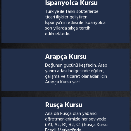
İspanyolca Kursu
Türkiye ile farklı sökterlerde
ticari ilişkiler geliştiren
İspanya'nın etkisi ile İspanyolca
son yıllarda sıkça tercih
edilmektedir.
Arapça Kursu
Doğunun gücünü keşfedin. Arap
yarım adası bölgesinde eğitim,
çalışma ve ticaret olanakları için
Arapça Kursu şart.
Rusça Kursu
Ana dili Rusça olan yabancı
öğretmenlerimizle her seviyede
( A1, A2, B1, B2, C1 ) Rusça Kursu
Ecedil Merkezi'nde..