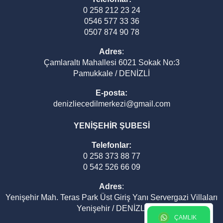
0 258 212 23 24
0546 577 33 36
0507 874 90 78
Adres
:
Çamlaraltı Mahallesi 6021 Sokak No:3
Pamukkale / DENİZLİ
E-posta:
denizliecedilmerkezi@gmail.com
YENİŞEHİR ŞUBESİ
Telefonlar:
0 258 373 88 77
0 542 526 66 09
Adres
:
Yenişehir Mah. Teras Park Üst Giriş Yanı Servergazi Villaları
Yenişehir / DENİZLİ
ÇAMLIK