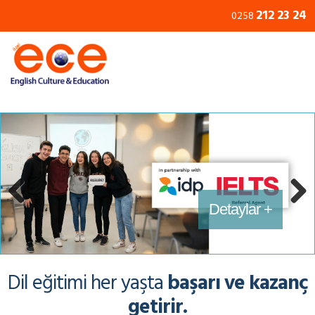
212 23 24
0258
Erken Yaşlarda İngilizce +
İngilizce Kursları +
Eğitimler +
Detaylar +
Previous
Next
Dil eğitimi her yaşta
başarı ve kazanç
getirir.